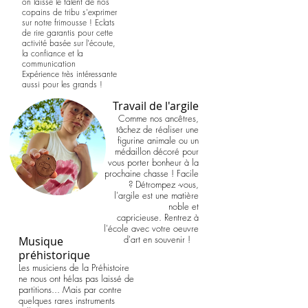
on laisse le talent de nos
copains de tribu s'exprimer
sur notre frimousse ! Eclats
de rire garantis pour cette
activité basée sur l'écoute,
la confiance et la
communicatio
n
Expérience très intéressante
aussi pour les grands !
Travail de l'argile
Comme nos ancêtres,
tâchez de réaliser une
figurine animale ou un
médaillon décoré pour
vous porter bonheur à la
prochaine chasse !
Facile
? Détrompez -vous,
l'argile est une matière
noble et
capricieuse.
Rentrez à
l'école avec votre oeuvre
d'art en souvenir !
Musique
préhistorique
Les musiciens de la Préhistoire
ne nous ont hélas pas laissé de
partitions... Mais par contre
quelques rares instruments