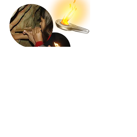
Un coup de pouce ? Nos
suggestions de
combinaisons
formules Préhistoire
P1 à P3 :
Module musée standard