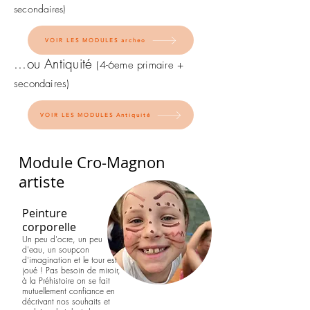
secondaires)
VOIR LES MODULES archeo
.
..ou Antiquité
(4-6e
me primaire +
secondaires)
VOIR LES MODULES Antiquité
Module Cro-Magnon
artiste
Peinture
corporelle
Un peu d'ocre, un peu
d'eau, un soupçon
d'imagination et le tour est
joué ! Pas besoin de miroir,
à la Préhistoire on se fait
mutuellement confiance en
décrivant nos souhaits et