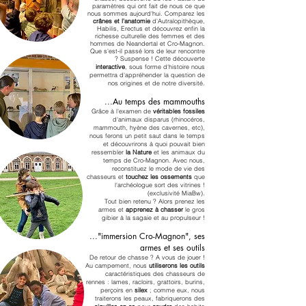
paramètres qui ont fait de nous ce que
nous sommes aujourd'hui. Comparez les
crânes et l'anatomie
d'Autralopithèque,
Habilis, Erectus et découvrez enfin la
richesse culturelle des f
emmes et des
hommes de Neandertal et Cro-Magnon.
Que s'est-il passé lors de leur rencontre
? Suspense !
Cette découverte
interactive
, sous forme d'histoire nous
permettra d'appréhender la question de
nos origines et de notre diversité.
...Au temps des mammouths
Grâce à l'examen de
véritables fossiles
d'animaux disparus (rhinocéros,
mammouth, hyène des cavernes, etc),
nous ferons un petit saut dans le temps
et découvrirons à quoi pouvait bien
ressembler
la Nature
e
t les animaux du
temps de Cro-Magnon. Avec nous,
reconstituez le mode de vie des
chasseurs et
touchez les ossements
que
l'archéologue sort des vitrines !
(exclusivité MiaBw).
Tout bien retenu ? Alors prenez les
armes et
apprenez à chasser
le gros
gibier à la sagaie et au propulseur !
..."immersion
Cro-Magnon", ses
armes et ses outils
De retour de chasse ? A vous de jouer !
Au campement, nous
utiliserons les outils
caractéristiques des chasseurs de
rennes : lames, racloirs, grattoirs, burins,
perçoirs en
silex
; comme eux, nous
traiterons les peaux, fabriquerons des