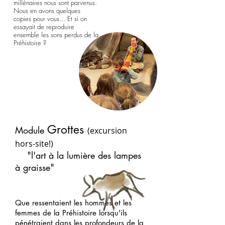
millénaires nous sont parvenus.
Nous en avons quelques
copies pour vous... Et si on
essayait de reproduire
ensemble les sons perdus de la
Préhistoire ?
Gr
ottes
Module
(excursion
hors-site!)
"l'art à la lumière des lampes
à graisse"
Que ressentaient les hommes et les
femmes de la Préhistoire lorsqu'ils
pénétraient dans les profondeurs de la