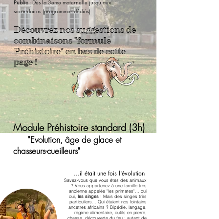
Public
: Dès la 3eme maternelle jusqu'aux
secondaires
(programmes dédiés)
Découvrez nos suggestions de
combinaisons "formule
Préhistoire" en bas de cette
page !
Module Préhistoire standard (3h)
"Evolution, âge de glace et
chasseurs-cueilleurs"
...il était une fois l'évolution
Savez-vous que vous êtes des animaux
? Vous appartenez à une famille très
ancienne appelée "les primates"... oui
oui,
les singes
! Mais des singes très
particuliers... Qui étaient nos lointains
ancêtres africains ? Bipédie, langage,
régime alimentaire, outils en pierre,
chasse, découverte du feu : autant de