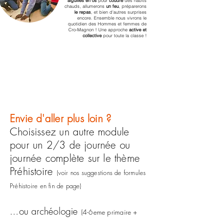
aiguilles en os
pour
coudre
des habits
chauds, allumerons
un feu
, préparerons
le repas
, et bien d'autres surprises
encore. Ensemble nous vivrons le
quotidien des Hommes et femmes de
Cro-Magnon ! Une approche
active et
collective
pour toute la classe !
Envie d'aller plus loin ?
Choisissez un autre module
pour un 2/3 de journée ou
journée complète sur le thème
Préhistoire
(voir nos suggestions de formules
Préhistoire en fin de page)
...ou archéologie
(4
-6eme primaire +